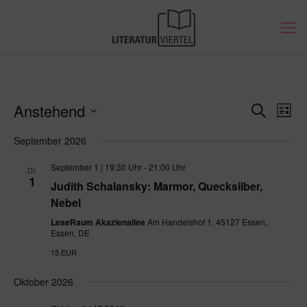
Verans
Anstehend
Vera
Suche
Liste
Ansi
Datum
Such-
September 2026
Navi
wählen.
und
September 1 | 19:30 Uhr
-
21:00 Uhr
DI.
1
Ansich
Judith Schalansky: Marmor, Quecksilber,
Nebel
LeseRaum Akazienallee
Am Handelshof 1, 45127 Essen,
Essen, DE
15.EUR
Oktober 2026