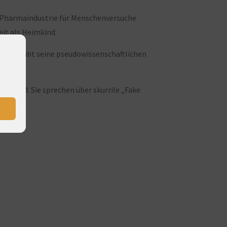
d Pharmaindustrie für Menschenversuche
it als Heimkind.
en und gibt seine pseudowissenschaftlichen
Grund. Sie sprechen über skurrile „Fake
ützen.