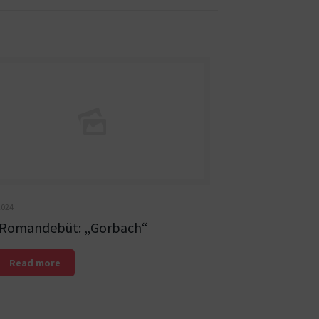
2024
 Romandebüt: „Gorbach“
Read more