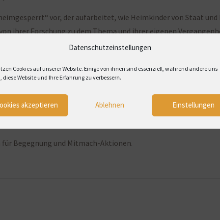
heimgesperrt“ vor, der aufarbeitet, wie Heimkinder von Staat un
 von ihrer Forschung zu dem Thema und ihrer eigenen Vergangenhe
Datenschutzeinstellungen
ensatiren über kulturelle Spagate zwischen Westfalen und Anatoli
ltrottel der Weltgeschichte“ zum Besten.
tzen Cookies auf unserer Website. Einige von ihnen sind essenziell, während andere uns
, diese Website und Ihre Erfahrung zu verbessern.
s Bau
(CORRECTIV.Faktencheck) gehen der Desinformation auf den 
sellschaft und geben Tipps, wie wir es schaffen, uns davor zu sch
ookies akzeptieren
Ablehnen
Einstellungen
n unserem Programm auf
literaturviertel-ruhr.de
.
m für Begegnung und Mitmach-Aktionen.