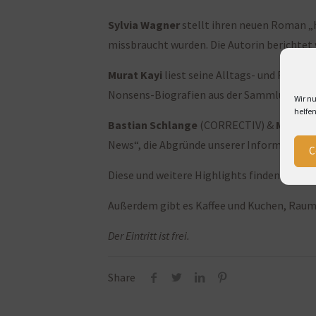
Sylvia Wagner
stellt ihren neuen Roman „
missbraucht wurden. Die Autorin berichtet
Murat Kayi
liest seine Alltags- und Famili
Nonsens-Biografien aus der Sammlung „Vol
Wir nu
helfen
Bastian Schlange
(CORRECTIV) &
Matthia
News“, die Abgründe unserer Informationsge
C
Diese und weitere Highlights finden Sie i
Außerdem gibt es Kaffee und Kuchen, Rau
Der Eintritt ist frei.
Share