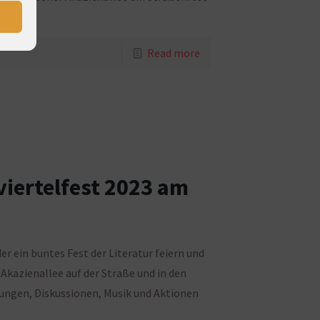
Read more
viertelfest 2023 am
r ein buntes Fest der Literatur feiern und
 Akazienallee auf der Straße und in den
ungen, Diskussionen, Musik und Aktionen