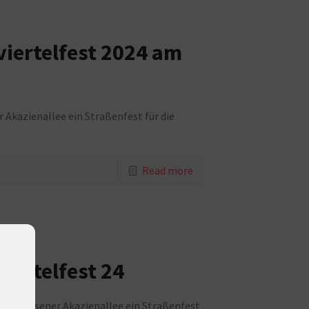
viertelfest 2024 am
er Akazienallee ein Straßenfest für die
Read more
viertelfest 24
 in der Essener Akazienallee ein Straßenfest