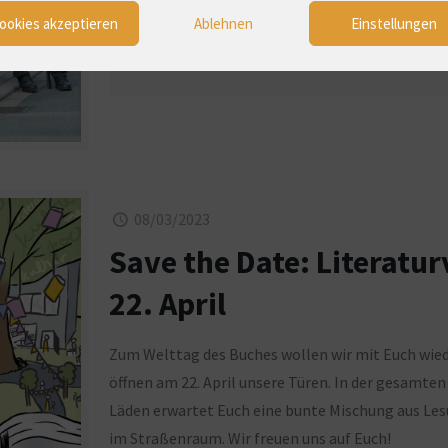
für die Literatur und die Demokratie!
ookies akzeptieren
Ablehnen
Einstellungen
08/03/2023
Save the Date: Literatur
22. April
Zum Welttag des Buches wollen wir mit Euch wiede
öffnen am 22. April unsere Türen. In der gesamten
Läden erwartet Euch eine bunte Mischung aus Les
im Straßenraum. Wir freuen uns auf Euch!